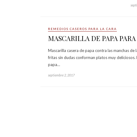
sept
REMEDIOS CASEROS PARA LA CARA
MASCARILLA DE PAPA PARA
Mascarilla casera de papa contra las manchas de l
fritas sin dudas conforman platos muy deliciosos.
papa…
septiembre 2, 2017